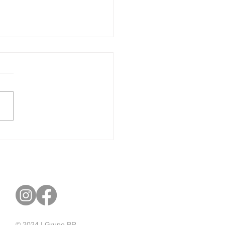
rtação de Produtos da
a: O Que Você Precisa
r para um Processo
iente
© 2024 |
Grupo BR