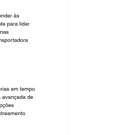
ender às 
e para lidar 
nas 
nsportadora 
orias em tempo 
a avançada de 
opções 
streamento 