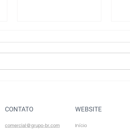
Ação Social nas Empresas
Impo
de Logística: Impacto e
Chin
Responsabilidade
Sabe
Efic
CONTATO
WEBSITE
Início
comercial@grupo-br.com