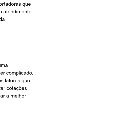
ortadoras que 
m atendimento 
da 
uma 
er complicado. 
s fatores que 
tar cotações 
car a melhor 