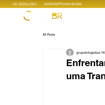
comercial@grupo-br.com
(19) 99742-2927
Início
All Posts
grupobrlogistica
16
Enfrenta
uma Tran