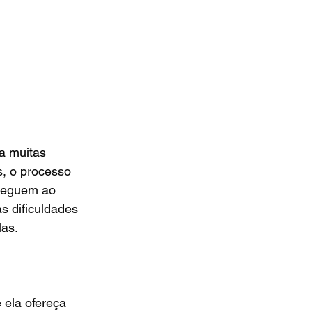
a muitas 
s, o processo 
cheguem ao 
s dificuldades 
las.
 ela ofereça 