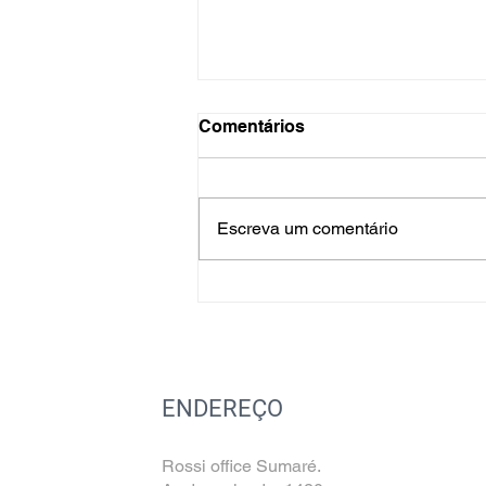
Comentários
Escreva um comentário
Sustentabilidade nas
Empresas: O Caminho para
um Futuro mais Verde
ENDEREÇO
Rossi office Sumaré.