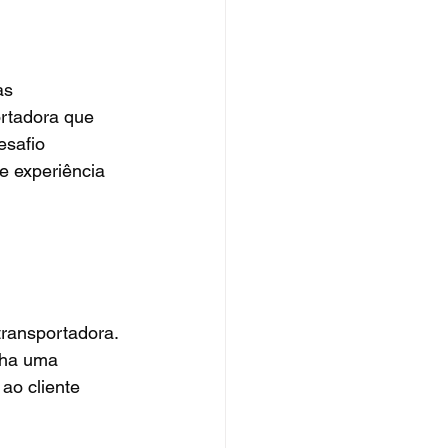
as 
ortadora que 
safio 
e experiência 
ransportadora. 
lha uma 
ao cliente 